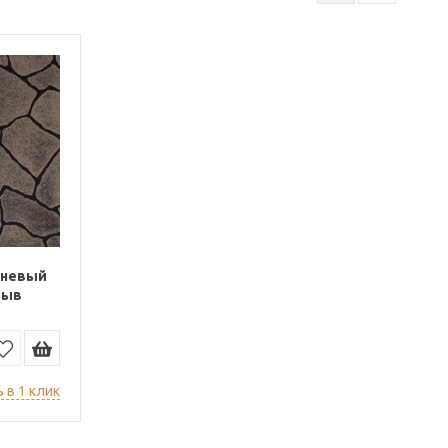
чневый
зыв
 в 1 клик